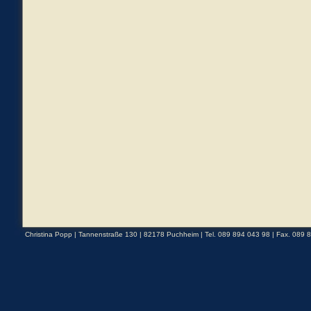
Christina Popp | Tannenstraße 130 | 82178 Puchheim | Tel. 089 894 043 98 | Fax. 089 8