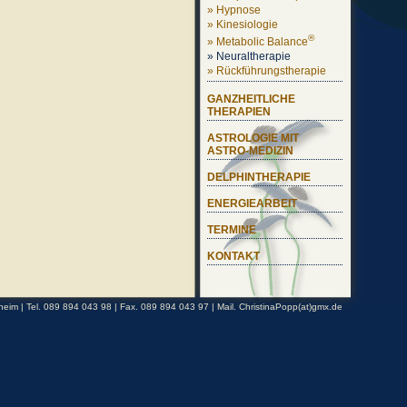
» Hypnose
» Kinesiologie
®
» Metabolic Balance
» Neuraltherapie
» Rückführungstherapie
GANZHEITLICHE
THERAPIEN
ASTROLOGIE MIT
ASTRO-MEDIZIN
DELPHINTHERAPIE
ENERGIEARBEIT
TERMINE
KONTAKT
eim | Tel. 089 894 043 98 | Fax. 089 894 043 97 | Mail.
ChristinaPopp(at)gmx.de