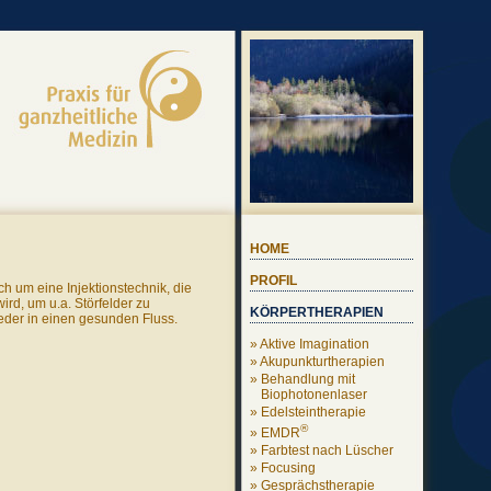
HOME
PROFIL
ch um eine Injektionstechnik, die
rd, um u.a. Störfelder zu
KÖRPERTHERAPIEN
eder in einen gesunden Fluss.
» Aktive Imagination
» Akupunkturtherapien
» Behandlung mit
Biophotonenlaser
» Edelsteintherapie
®
» EMDR
» Farbtest nach Lüscher
» Focusing
» Gesprächstherapie