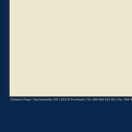
Christina Popp | Tannenstraße 130 | 82178 Puchheim | Tel. 089 894 043 98 | Fax. 089 8